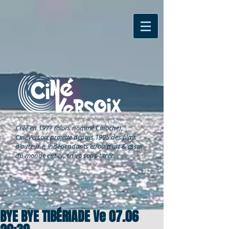
Créé en 1977 (alors nommé Cinoche),
CinéVersoix
projette depuis 1995 des films
d'auteur.e, indépendants et/ou d'art & essai
du monde entier, en vo sous-titrée.
BYE BYE TIBÉRIADE Ve 07.06