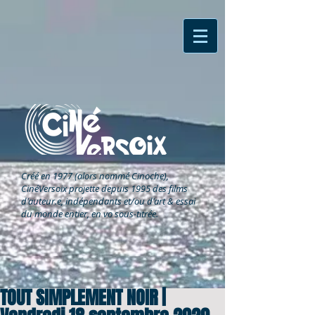
Créé en 1977 (alors nommé Cinoche),
CinéVersoix
projette depuis 1995 des films
d'auteur.e, indépendants et/ou d'art & essai
du monde entier, en vo sous-titrée.
TOUT SIMPLEMENT NOIR |