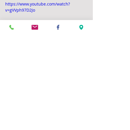
https://www.youtube.com/watch?
v=gVVph97D2Jo
Commentaires
Rédigez un commentaire...