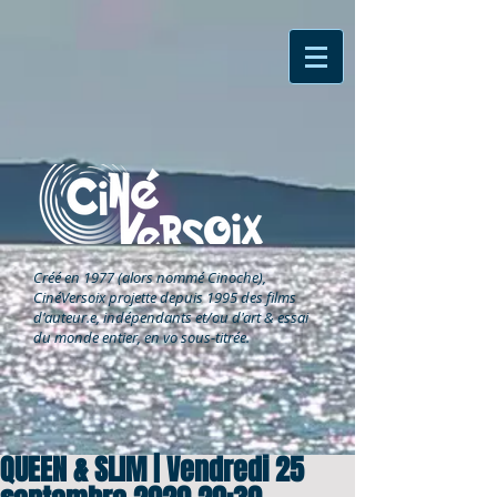
Créé en 1977 (alors nommé Cinoche),
CinéVersoix
projette depuis 1995 des films
d'auteur.e, indépendants et/ou d'art & essai
du monde entier, en vo sous-titrée.
QUEEN & SLIM | Vendredi 25