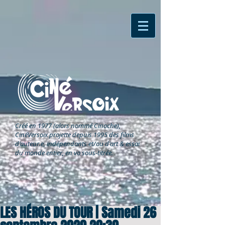
Créé en 1977 (alors nommé Cinoche),
CinéVersoix
projette depuis 1995 des films
d'auteur.e, indépendants et/ou d'art & essai
du monde entier, en vo sous-titrée.
LES HÉROS DU TOUR | Samedi 26