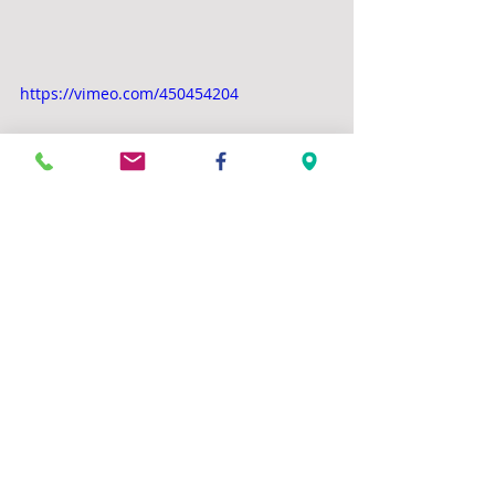
https://vimeo.com/450454204
Commentaires