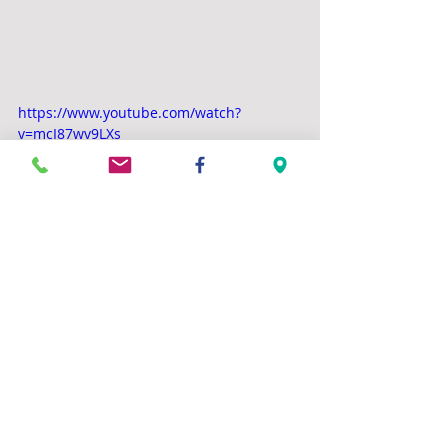
https://www.youtube.com/watch?
v=mcI87wv9LXs