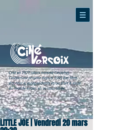
Créé en 1977 (alors nommé Cinoche),
CinéVersoix
projette depuis 1995 des films
d'auteur.e, indépendants et/ou d'art & essai
du monde entier, en vo sous-titrée.
LITTLE JOE | Vendredi 20 mars