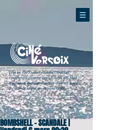
Créé en 1977 (alors nommé Cinoche),
CinéVersoix
projette depuis 1995 des films
d'auteur.e, indépendants et/ou d'art & essai
du monde entier, en vo sous-titrée.
BOMBSHELL – SCANDALE |