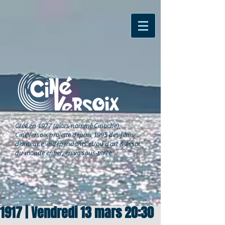
Créé en 1977 (alors nommé Cinoche),
CinéVersoix
projette depuis 1995 des films
d'auteur.e, indépendants et/ou d'art & essai
du monde entier, en vo sous-titrée.
1917 | Vendredi 13 mars 20:30