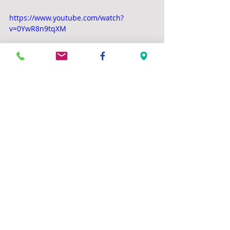
https://www.youtube.com/watch?
v=0YwR8n9tqXM
Commentaires