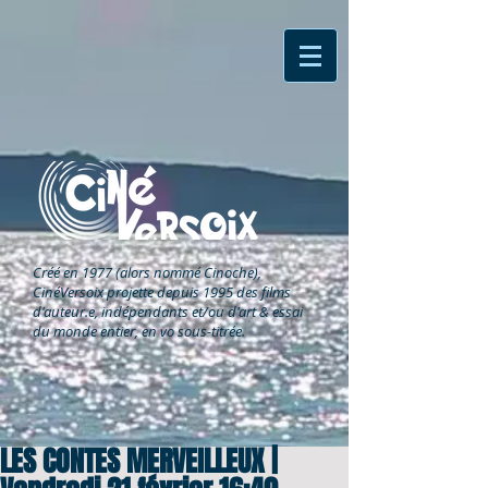
Créé en 1977 (alors nommé Cinoche),
CinéVersoix
projette depuis 1995 des films
d'auteur.e, indépendants et/ou d'art & essai
du monde entier, en vo sous-titrée.
LES CONTES MERVEILLEUX |