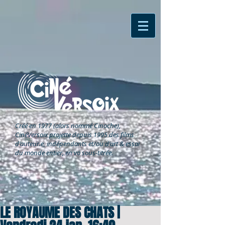
Créé en 1977 (alors nommé Cinoche),
CinéVersoix
projette depuis 1995 des films
d'auteur.e, indépendants et/ou d'art & essai
du monde entier, en vo sous-titrée.
LE ROYAUME DES CHATS |