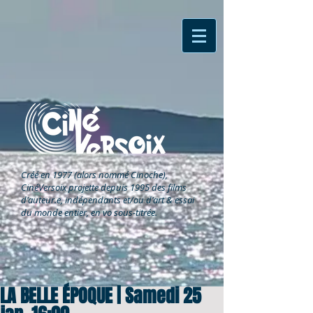
Créé en 1977 (alors nommé Cinoche),
CinéVersoix
projette depuis 1995 des films
d'auteur.e, indépendants et/ou d'art & essai
du monde entier, en vo sous-titrée.
LA BELLE ÉPOQUE | Samedi 25