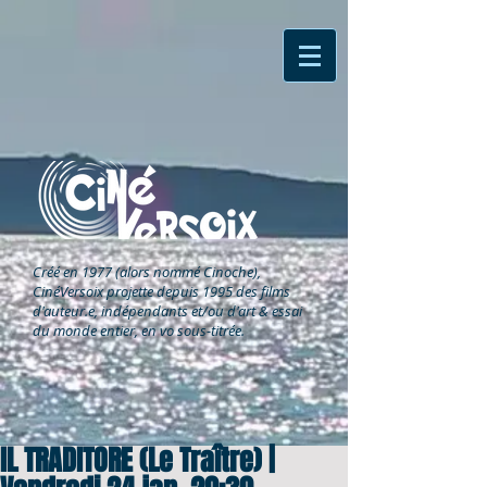
Créé en 1977 (alors nommé Cinoche),
CinéVersoix
projette depuis 1995 des films
d'auteur.e, indépendants et/ou d'art & essai
du monde entier, en vo sous-titrée.
IL TRADITORE (Le Traître) |