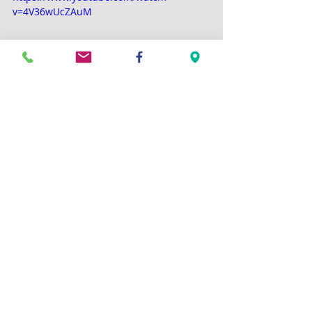
v=4V36wUcZAuM
Commentaires
Rédigez un commentaire...