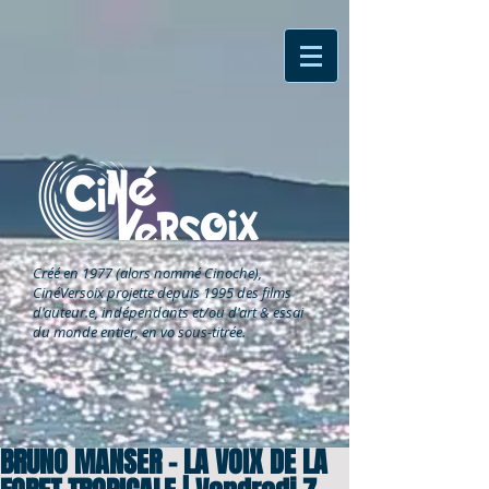
Créé en 1977 (alors nommé Cinoche),
CinéVersoix
projette depuis 1995 des films
d'auteur.e, indépendants et/ou d'art & essai
du monde entier, en vo sous-titrée.
BRUNO MANSER – LA VOIX DE LA