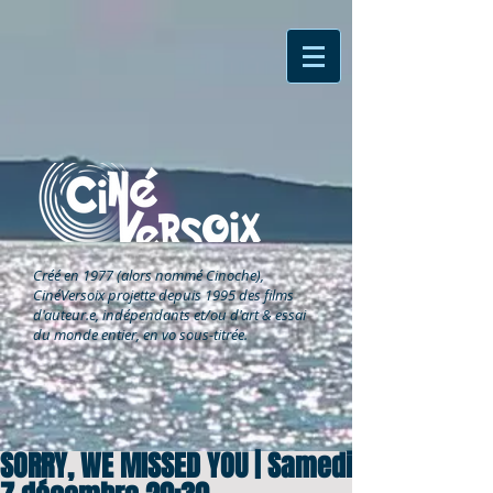
Créé en 1977 (alors nommé Cinoche),
CinéVersoix
projette depuis 1995 des films
d'auteur.e, indépendants et/ou d'art & essai
du monde entier, en vo sous-titrée.
SORRY, WE MISSED YOU | Samedi