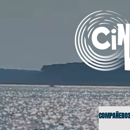
Créé en 1977 (alors nommé Cinoche), C
COMPAÑEROS 