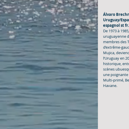
Álvaro Brechn
Uruguay/Espag
espagnol st fr
De 1973 à 1985, 
uruguayenne dét
membres des Tu
d‘extrême-gauc
Mujica, deviend
l‘Uruguay en 201
historique, ent
scènes ubuesqu
une poignante 
Multi-primé, Ber
Havane.