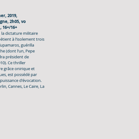
er, 2019, 
ne, 2h05, vo 
., 16+/16+
la dictature militaire 
ient à l‘isolement trois 
pamaros, guérilla 
he (dont l‘un, Pepe 
ra président de 
0). Ce thriller 
re grâce onirique et 
es, est possédé par 
puissance d'évocation. 
lin, Cannes, Le Caire, La 