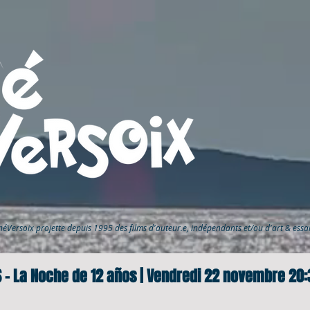
inéVersoix
projette depuis 1995 des films d'auteur.e, indépendants et/ou d'art & ess
- La Noche de 12 años | Vendredi 22 novembre 20: