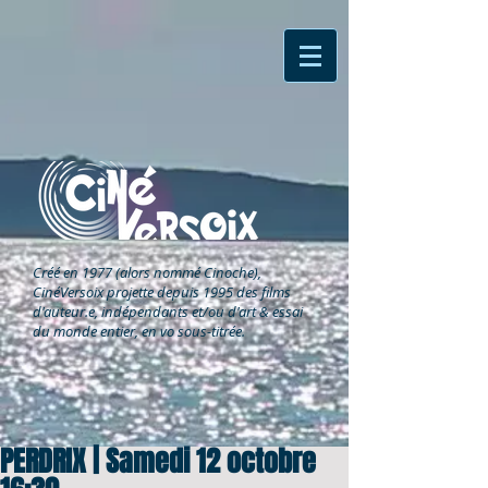
Créé en 1977 (alors nommé Cinoche),
CinéVersoix
projette depuis 1995 des films
d'auteur.e, indépendants et/ou d'art & essai
du monde entier, en vo sous-titrée.
PERDRIX | Samedi 12 octobre