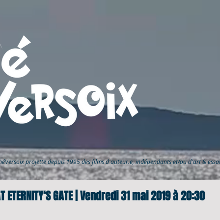
inéVersoix
projette depuis 1995 des films d'auteur.e, indépendants et/ou d'art & ess
T ETERNITY‘S GATE | Vendredi 31 mai 2019 à 20:30