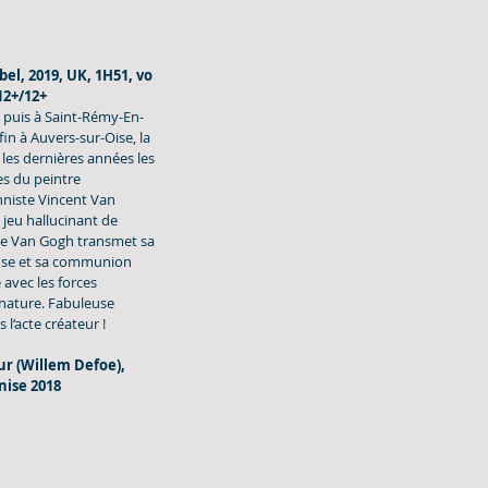
el, 2019, UK, 1H51, vo 
 12+/12+
s puis à Saint-Rémy-En-
in à Auvers-sur-Oise, la 
les dernières années les 
s du peintre 
niste Vincent Van 
jeu hallucinant de 
ce Van Gogh transmet sa 
use et sa communion 
avec les forces 
a nature. Fabuleuse 
l‘acte créateur !
ur (Willem Defoe), 
nise 2018