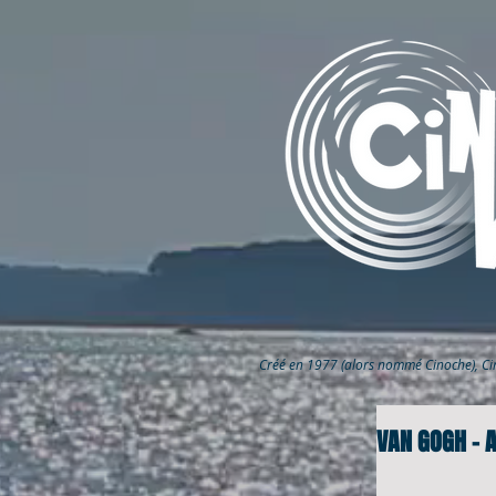
Créé en 1977 (alors nommé Cinoche), C
VAN GOGH – A