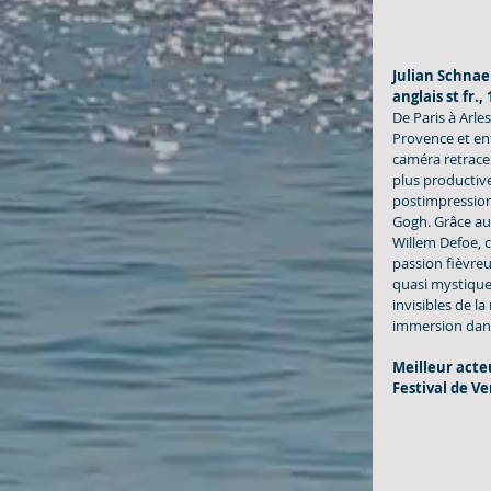
Julian Schnaeb
anglais st fr.,
De Paris à Arle
Provence et enf
caméra retrace 
plus productive
postimpression
Gogh. Grâce au 
Willem Defoe, 
passion fièvre
quasi mystique 
invisibles de l
immersion dans 
Meilleur acte
Festival de Ve