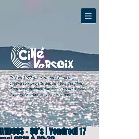
Créé en 1977 (alors nommé Cinoche),
CinéVersoix
projette depuis 1995 des films
d'auteur.e, indépendants et/ou d'art & essai
du monde entier, en vo sous-titrée.
MID90S - 90’s | Vendredi 17