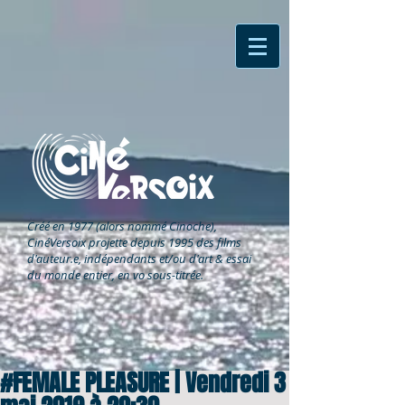
Créé en 1977 (alors nommé Cinoche),
CinéVersoix
projette depuis 1995 des films
d'auteur.e, indépendants et/ou d'art & essai
du monde entier, en vo sous-titrée.
#FEMALE PLEASURE | Vendredi 3