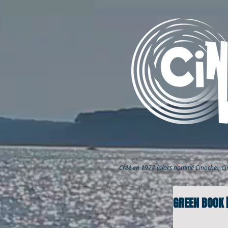
Créé en 1977 (alors nommé Cinoche), C
GREEN BOOK 