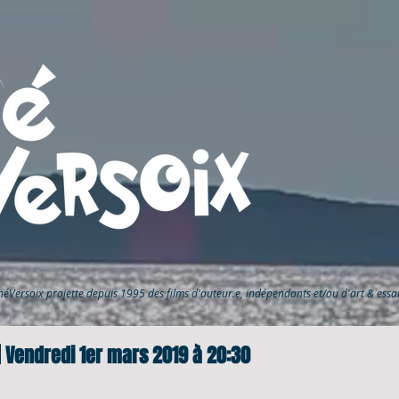
inéVersoix
projette depuis 1995 des films d'auteur.e, indépendants et/ou d'art & ess
| Vendredi 1er mars 2019 à 20:30