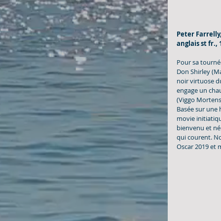
Peter Farrelly
anglais st fr.,
Pour sa tourné
Don Shirley (Ma
noir virtuose du
engage un chau
(Viggo Mortense
Basée sur une h
movie initiatiq
bienvenu et néc
qui courent. N
Oscar 2019 et m