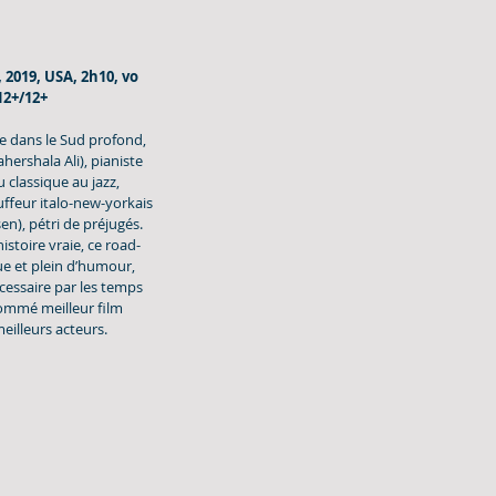
, 2019, USA, 2h10, vo 
 12+/12+
e dans le Sud profond, 
hershala Ali), pianiste 
 classique au jazz, 
ffeur italo-new-yorkais 
n), pétri de préjugés. 
istoire vraie, ce road-
ue et plein d’humour, 
essaire par les temps 
ommé meilleur film 
eilleurs acteurs.