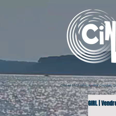
Créé en 1977 (alors nommé Cinoche), C
GIRL | Vend