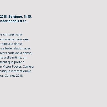
2018, Belgique, 1h45, 
néerlandais st fr., 
t sur une triple 
humaine. Lara, née 
’initie à la danse 
 sa belle relation avec 
nivers codé de la danse, 
te à elle-même, un 
scent que porte à 
eur Victor Poster. Caméra 
 critique internationale 
eur, Cannes 2018.