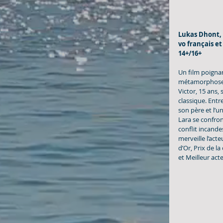
Lukas Dhont, 
vo français et 
14+/16+
Un film poignan
métamorphose 
Victor, 15 ans, s
classique. Entre
son père et l’u
Lara se confron
conflit incande
merveille l’act
d’Or, Prix de la
et Meilleur act