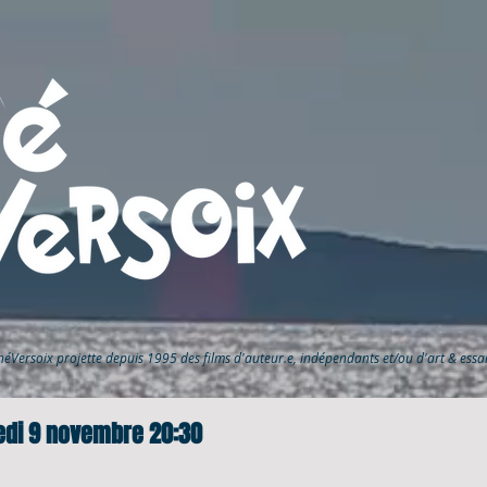
inéVersoix
projette depuis 1995 des films d'auteur.e, indépendants et/ou d'art & ess
redi 9 novembre 20:30