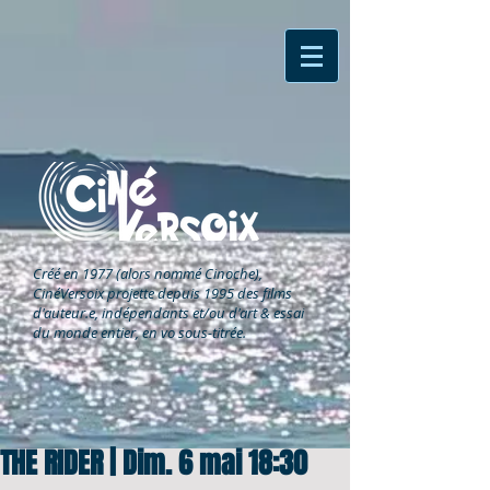
Créé en 1977 (alors nommé Cinoche),
CinéVersoix
projette depuis 1995 des films
d'auteur.e, indépendants et/ou d'art & essai
du monde entier, en vo sous-titrée.
THE RIDER | Dim. 6 mai 18:30