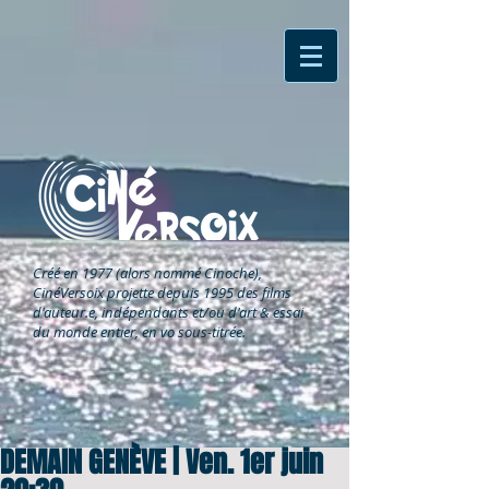
Créé en 1977 (alors nommé Cinoche),
CinéVersoix
projette depuis 1995 des films
d'auteur.e, indépendants et/ou d'art & essai
du monde entier, en vo sous-titrée.
DEMAIN GENÈVE | Ven. 1er juin