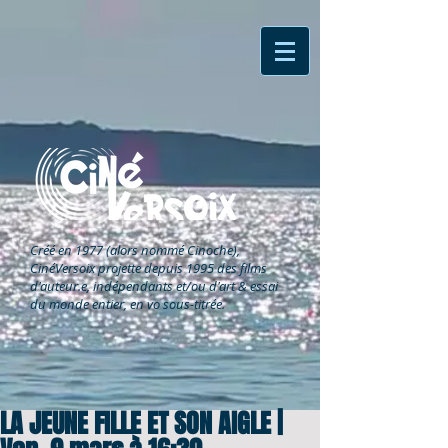
Créé en 1977 (alors nommé Cinoche),
CinéVersoix
projette depuis 1995 des films
d'auteur.e, indépendants et/ou d'art & essai
du monde entier, en vo sous-titrée.
LA JEUNE FILLE ET SON AIGLE |