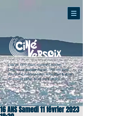
Créé en 1977 (alors nommé Cinoche),
CinéVersoix
projette depuis 1995 des films
d'auteur.e, indépendants et/ou d'art & essai
du monde entier, en vo sous-titrée.
16 ANS Samedi 11 février 2023