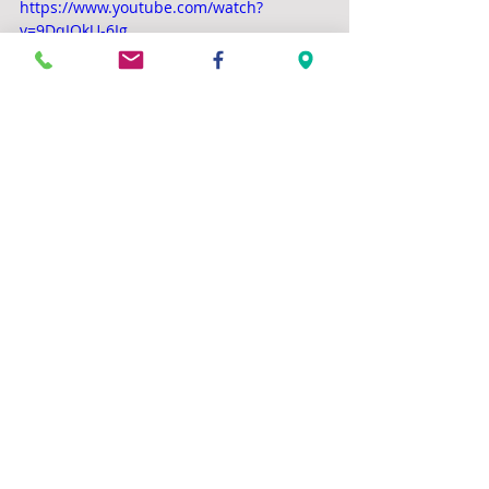
https://www.youtube.com/watch?
v=9DqIOkU-6Ig
Commentaires
Rédigez un commentaire...